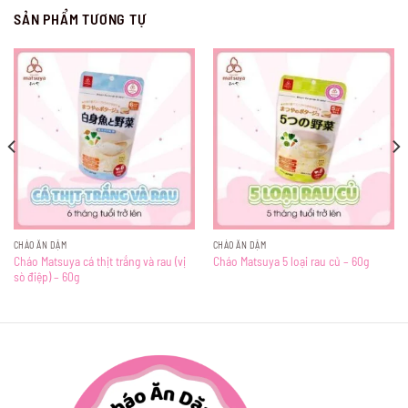
SẢN PHẨM TƯƠNG TỰ
CHÁO ĂN DẶM
CHÁO ĂN DẶM
Cháo Matsuya cá thịt trắng và rau (vị
Cháo Matsuya 5 loại rau củ – 60g
sò điệp) – 60g