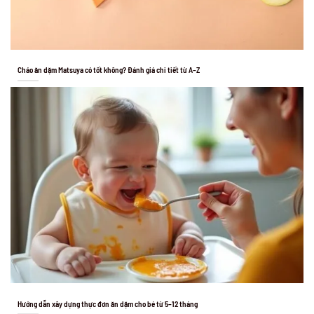
Cháo ăn dặm Matsuya có tốt không? Đánh giá chi tiết từ A–Z
Hướng dẫn xây dựng thực đơn ăn dặm cho bé từ 5–12 tháng