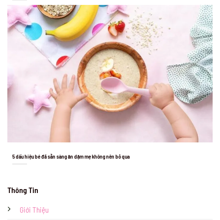
5 dấu hiệu bé đã sẵn sàng ăn dặm mẹ không nên bỏ qua
Thông Tin
Giới Thiệu